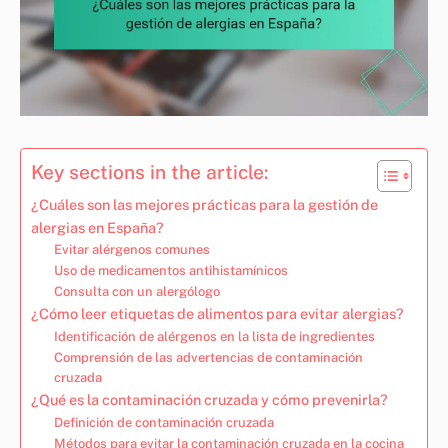
Key sections in the article:
¿Cuáles son las mejores prácticas para la gestión de
alergias en España?
Evitar alérgenos comunes
Uso de medicamentos antihistamínicos
Consulta con un alergólogo
¿Cómo leer etiquetas de alimentos para evitar alergias?
Identificación de alérgenos en la lista de ingredientes
Comprensión de las advertencias de contaminación
cruzada
¿Qué es la contaminación cruzada y cómo prevenirla?
Definición de contaminación cruzada
Métodos para evitar la contaminación cruzada en la cocina