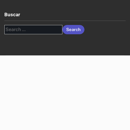
Archivos
November 2025
October 2025
Enlaces Rápidos
Acuerdo de Usuario
Contáctanos
Nuestra Historia
Tu privacidad
Preferencias de Cookies
Buscar