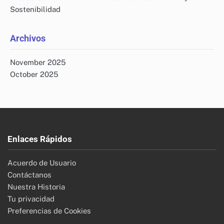
Alimentos Bajos en Carbohidratos: Opciones, Beneficios y
Planificación de Comidas para Keto
Categorías
Productos Alimenticios Nutricionales: Comparando
Diferentes Opciones
Productos Alimenticios Nutricionales: Comprendiendo el
Valor Nutricional
Productos Alimenticios Nutricionales: Garantizando la
Seguridad Alimentaria y el Almacenamiento
Productos Alimenticios Nutricionales: Planificación y
Preparación de Comidas
Productos Alimenticios Nutricionales: Preferencias y
Restricciones Dietéticas
Productos Alimenticios Nutricionales: Suministro y
Sostenibilidad