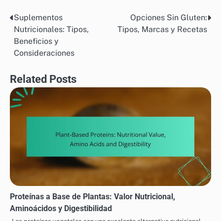
temperatura puede ser calentado sin descomponerse
y liberar compuestos nocivos. Aceites como el de
aguacate tienen un alto punto de humo, alrededor de
270°C, lo que los hace ideales para freír y saltear. En
cambio, el aceite de oliva virgen extra tiene un punto
de humo más bajo, cerca de 190-210°C, lo que lo hace
más adecuado para aderezos y cocciones a fuego
medio.
Al elegir un aceite para cocinar, es crucial tener en
cuenta su punto de humo para evitar la formación de
humo y sabores amargos. Para frituras profundas, se
recomienda usar aceites con puntos de humo altos,
como el de cacahuate o el de girasol.
PRODUCTOS ALIMENTICIOS NUTRICIONALES: COMPARANDO DIFERENTES
OPCIONES
Suplementos
Opciones Sin Gluten:
Post