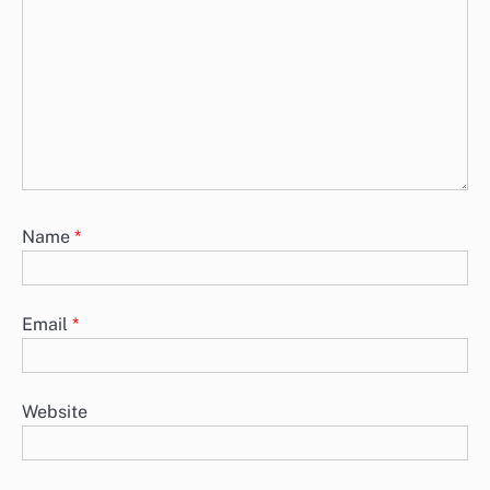
Alimentos Frescos, Congelados y Enlatados: Diferencias
Nutricionales, Vida Útil y Preparación
Los alimentos frescos, congelados y enlatados presentan
diferencias significativas en sus perfiles nutricionales, vida útil y
métodos de preparación. Mientras…
Leave a Reply
Your email address will not be published.
Required
fields are marked
*
Comment
*