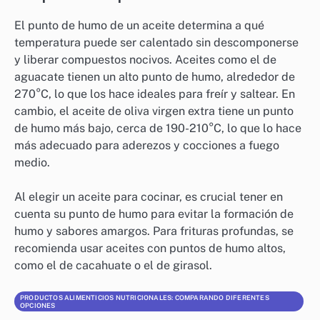
Los aceites de cocina ofrecen diferentes beneficios
para la salud, dependiendo de su composición de
ácidos grasos. Por ejemplo, el aceite de oliva es rico
en ácidos grasos monoinsaturados y antioxidantes, lo
que lo convierte en una opción saludable para el
corazón. En contraste, los aceites como el de coco son
altos en grasas saturadas, lo que puede ser menos
beneficioso en grandes cantidades.
Es importante considerar la relación entre omega-3 y
omega-6 en los aceites. Aceites como el de linaza son
ricos en omega-3, mientras que otros, como el de
maíz, son altos en omega-6. Un equilibrio adecuado
entre estos ácidos grasos es esencial para una dieta
saludable.
Comparación de puntos de humo
El punto de humo de un aceite determina a qué