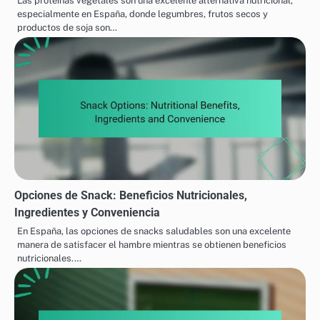
Nutricionales: Tipos,
Tipos, Marcas y Recetas
navigation
Beneficios y
Consideraciones
Related Posts
Proteínas a Base de Plantas: Valor Nutricional,
Aminoácidos y Digestibilidad
Las proteínas vegetales son una excelente alternativa nutricional,
especialmente en España, donde legumbres, frutos secos y
productos de soja son…