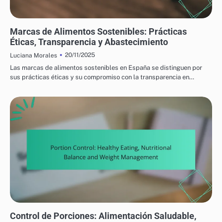
PRODUCTOS ALIMENTICIOS NUTRICIONALES: SUMINISTRO Y SOSTENIBILIDAD
Marcas de Alimentos Sostenibles: Prácticas
Éticas, Transparencia y Abastecimiento
20/11/2025
Luciana Morales
Las marcas de alimentos sostenibles en España se distinguen por
sus prácticas éticas y su compromiso con la transparencia en…
PRODUCTOS ALIMENTICIOS NUTRICIONALES: PLANIFICACIÓN Y PREPARACIÓN DE
COMIDAS
Control de Porciones: Alimentación Saludable,