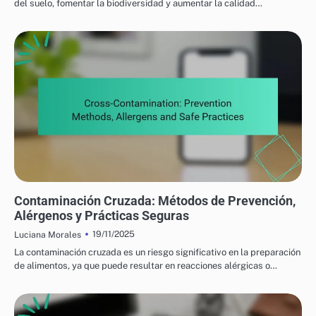
del suelo, fomentar la biodiversidad y aumentar la calidad…
PRODUCTOS ALIMENTICIOS NUTRICIONALES: GARANTIZANDO LA SEGURIDAD
ALIMENTARIA Y EL ALMACENAMIENTO
Contaminación Cruzada: Métodos de Prevención,
Alérgenos y Prácticas Seguras
19/11/2025
Luciana Morales
La contaminación cruzada es un riesgo significativo en la preparación
de alimentos, ya que puede resultar en reacciones alérgicas o…