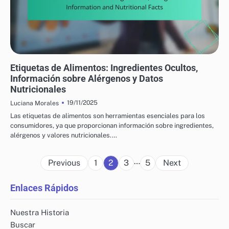
PRODUCTOS ALIMENTICIOS NUTRICIONALES: PREFERENCIAS Y RESTRICCIONES
DIETÉTICAS
Etiquetas de Alimentos: Ingredientes Ocultos,
Información sobre Alérgenos y Datos
Nutricionales
19/11/2025
Luciana Morales
Las etiquetas de alimentos son herramientas esenciales para los
consumidores, ya que proporcionan información sobre ingredientes,
alérgenos y valores nutricionales.…
Posts
…
Previous
1
2
3
5
Next
pagination
Enlaces Rápidos
Nuestra Historia
Buscar